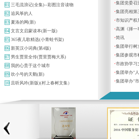
·
集团党委召
01
三毛流浪记(全集)--彩图注音读物
·
集团亮相第
02
追风筝的人
·
市知识产权
03
夏洛的网(新)
·
高渊《择一
04
文言文启蒙读本(新一版)
·
简讯
05
365夜儿歌精选(小青蛙书架)
·
集团举行树
06
新英汉小词典(第4版)
·
集团参观市
07
男生贾里全传(贾里贾梅大系)
·
市政协学习
08
我的心贵于这个城市
·
集团举办“
09
吹小号的天鹅(新)
·
集团举办“
10
且听风吟(新版)(村上春树文集）