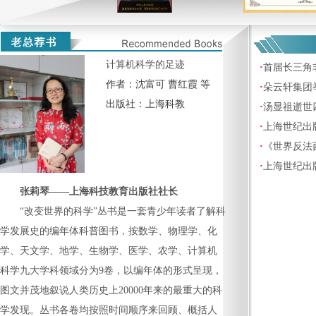
计算机科学的足迹
·
首届长三角
作者：
沈富可 曹红霞 等
·
朵云轩集团
出版社：
上海科教
·
汤显祖逝世四
·
上海世纪出
·
《世界反法西
·
上海世纪出版
张莉琴——上海科技教育出版社社长
“改变世界的科学”丛书是一套青少年读者了解科
学发展史的编年体科普图书，按数学、物理学、化
学、天文学、地学、生物学、医学、农学、计算机
科学九大学科领域分为9卷，以编年体的形式呈现，
图文并茂地叙说人类历史上20000年来的最重大的科
学发现。丛书各卷均按照时间顺序来回顾、概括人