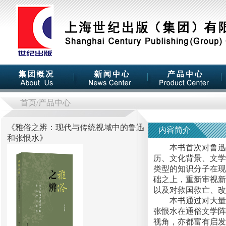
首页
/产品中心
《
雅俗之辨：现代与传统视域中的鲁迅
内容简介
和张恨水
》
本书首次对鲁迅和
历、文化背景、文学
类型的知识分子在现
础之上，重新审视新
以及对救国救亡、改
本书通过对大量的
张恨水在通俗文学阵
视角，亦都富有启发