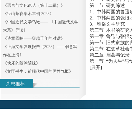
第二节 研究综述
《
语言与文化论丛（第十二辑）
》
1、中韩两国的鲁迅
《
径山茶宴学术年刊.2025
》
2、中韩两国的张恨
《
中国近代文学鸟瞰—— 《中国近代文学
3、雅俗文学研究
第三节 本书的研究
大系》导读
》
第一章 鲁迅与张恨
《
诗意回响——穿越千年的对话
》
第一节 旧式家族的
《
上海文学发展报告（2025）——创意写
第二节 在变革社会
第二章 启蒙与记录
作在上海
》
第一节 “为人生”与
《
快乐的随涂随抹
》
[展开]
《
文弱书生：前现代中国的男性气概
》
为您推荐