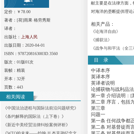
献主要是在法律方面，
对海洋的垄断提供理论
定价：￥
78.00
著者：
[荷]雨果·格劳秀斯
相关产品：
译者：
《
论海洋自由
》
出版社：
上海人民
《
捕获法
》
出版日期：
2020-04-01
《
战争与和平法（全三
ISBN：
9787208163003D.3560
目 录
版次：
01版01次
中译本序
装帧：
精装
英译本序
开本：
32开
英译者说明
页数：
443
论捕获物与战利品法
第一章 介绍说明：[
相关阅读
第二章 序言，包括
第三章
《
中国法治进程与国际法前沿问题研究
》
问题一
《
条约解释的国际法（上下卷）
》
第一条 任何战争都
《
新近中美经贸法律纠纷案例评析
》
第二条 对基督徒而
第三条 对基督徒而
《
WTO的未来——约翰·H.杰克逊纪念文