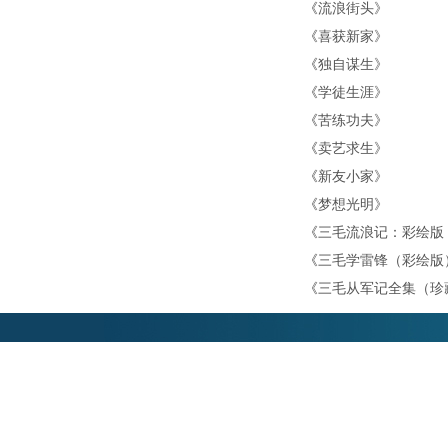
《
流浪街头
》
《
喜获新家
》
《
独自谋生
》
《
学徒生涯
》
《
苦练功夫
》
《
卖艺求生
》
《
新友小家
》
《
梦想光明
》
《
三毛流浪记：彩绘版
《
三毛学雷锋（彩绘版
《
三毛从军记全集（珍