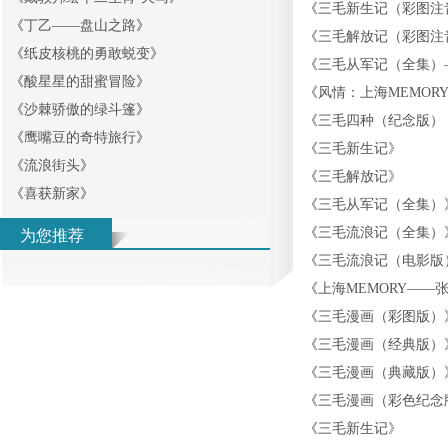
《
三毛新生记（彩图注
《
丁乙——盘山之路
》
《
三毛解放记（彩图注
《
纸皮核桃的勇敢蜕变
》
《
三毛从军记（全集）
《
酸星星的甜蜜冒险
》
《
风情：上海MEMOR
《
沙棘骄傲的绿斗篷
》
《
三毛四种（纪念版）
《
鹰嘴豆的奇特旅行
》
《
三毛新生记
》
《
流浪街头
》
《
三毛解放记
》
《
喜获新家
》
《
三毛从军记（全集）
《
三毛流浪记（全集）
为您推荐
《
三毛流浪记（电影版
《
上海MEMORY——
《
三毛漫画（彩图版）
《
三毛漫画（经典版）
《
三毛漫画（典藏版）
《
三毛漫画（彩色纪念
《
三毛新生记
》