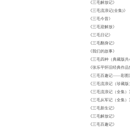
《
三毛解放记
》
《
三毛流浪记(全集)
》
《
三毛今昔
》
《
三毛迎解放
》
《
三毛日记
》
《
三毛翻身记
》
《
我们的故事
》
《
三毛四种（典藏版共
《
张乐平怀旧经典作品
《
三毛百趣记——彩图
《
三毛流浪记（珍藏版
《
三毛流浪记（全集）
《
三毛从军记（全集）
《
三毛新生记
》
《
三毛解放记
》
《
三毛百趣记
》