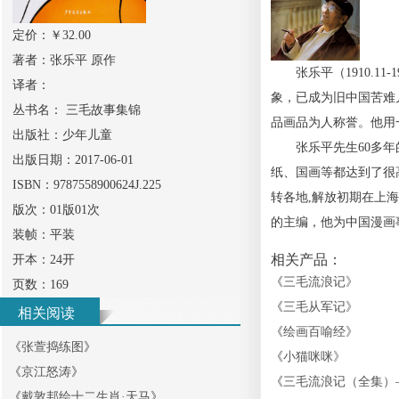
定价：￥
32.00
著者：
张乐平 原作
张乐平（1910.11
译者：
象，已成为旧中国苦难
丛书名：
三毛故事集锦
品画品为人称誉。他用
出版社：
少年儿童
张乐平先生60多年的
出版日期：
2017-06-01
纸、国画等都达到了很
ISBN：
9787558900624J.225
转各地,解放初期在上
版次：
01版01次
的主编，他为中国漫画
装帧：
平装
相关产品：
开本：
24开
《
三毛流浪记
》
页数：
169
《
三毛从军记
》
相关阅读
《
绘画百喻经
》
《
张萱捣练图
》
《
小猫咪咪
》
《
京江怒涛
》
《
三毛流浪记（全集）
《
戴敦邦绘十二生肖·天马
》