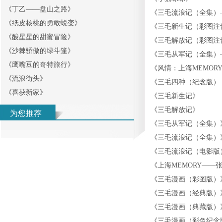
《
丁乙——盘山之路
》
《
三毛流浪记（全集）
《
纸皮核桃的勇敢蜕变
》
《
三毛新生记（彩图注
《
酸星星的甜蜜冒险
》
《
三毛解放记（彩图注
《
沙棘骄傲的绿斗篷
》
《
三毛从军记（全集）
《
鹰嘴豆的奇特旅行
》
《
风情：上海MEMOR
《
流浪街头
》
《
三毛四种（纪念版）
《
喜获新家
》
《
三毛新生记
》
《
三毛解放记
》
为您推荐
《
三毛从军记（全集）
《
三毛流浪记（全集）
《
三毛流浪记（电影版
《
上海MEMORY——
《
三毛漫画（彩图版）
《
三毛漫画（经典版）
《
三毛漫画（典藏版）
《
三毛漫画（彩色纪念