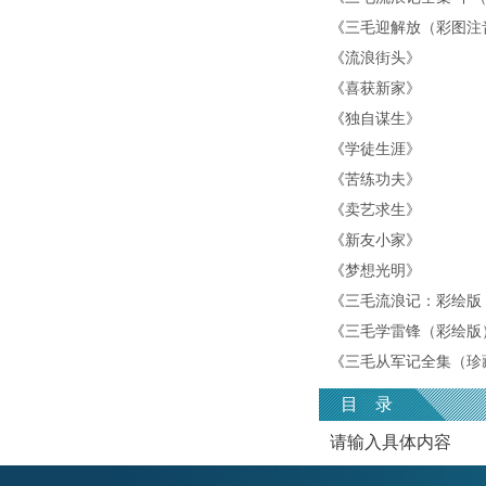
《
三毛迎解放（彩图注
《
流浪街头
》
《
喜获新家
》
《
独自谋生
》
《
学徒生涯
》
《
苦练功夫
》
《
卖艺求生
》
《
新友小家
》
《
梦想光明
》
《
三毛流浪记：彩绘版
《
三毛学雷锋（彩绘版
《
三毛从军记全集（珍
目 录
请输入具体内容