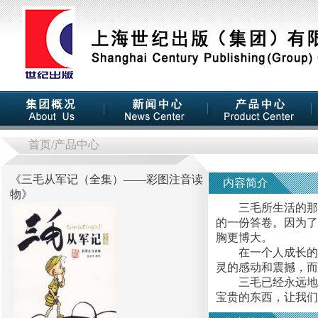
首页
/产品中心
《
三毛从军记（全集）——彩图注音读
内容简介
物
》
三毛所生活的那个
的一份答卷。因为了
胸更博大。
在一个人成长的过
灵的感动和震撼，而
三毛已经永远地沉
宝贵的东西，让我们