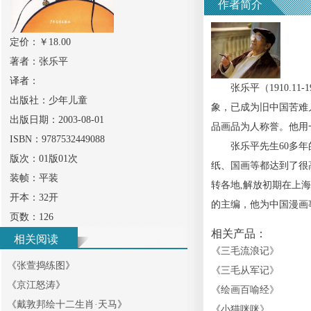
作者简介
定价：￥
18.00
著者：
张乐平
译者：
张乐平（1910.11
出版社：
少年儿童
象，已成为旧中国苦难
出版日期：
2003-08-01
品画品为人称誉。他用
ISBN：
9787532449088
张乐平先生60多年的
版次：
01版01次
纸、国画等都达到了很
装帧：
平装
转各地,解放初期在上
开本：
32开
的主编，他为中国漫画
页数：
126
相关产品：
相关阅读
《
三毛流浪记
》
《
张萱捣练图
》
《
三毛从军记
》
《
京江怒涛
》
《
绘画百喻经
》
《
戴敦邦绘十二生肖·天马
》
《
小猫咪咪
》