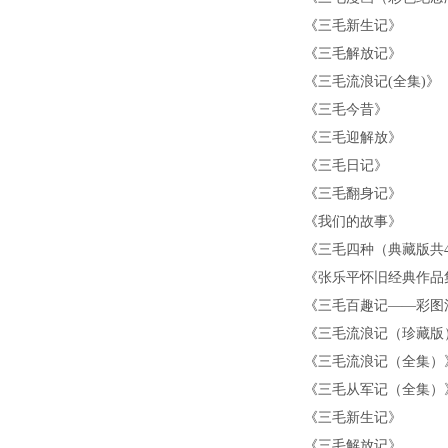
《
三毛新生记
》
《
三毛解放记
》
《
三毛流浪记(全集)
》
《
三毛今昔
》
《
三毛迎解放
》
《
三毛日记
》
《
三毛翻身记
》
《
我们的故事
》
《
三毛四种（典藏版共
《
张乐平怀旧经典作品
《
三毛百趣记——彩图
《
三毛流浪记（珍藏版
《
三毛流浪记（全集）
《
三毛从军记（全集）
《
三毛新生记
》
《
三毛解放记
》