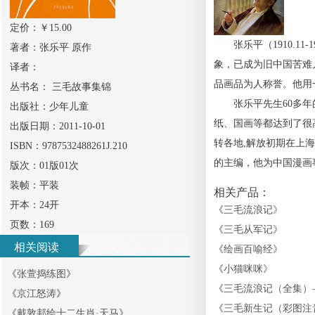
定价：￥
15.00
张乐平（1910.11
著者：
张乐平 原作
象，已成为旧中国苦难
译者：
品画品为人称誉。他用
丛书名：
三毛故事集锦
张乐平先生60多年的
出版社：
少年儿童
纸、国画等都达到了很
出版日期：
2011-10-01
转各地,解放初期在上
ISBN：
9787532488261J.210
的主编，他为中国漫画
版次：
01版01次
装帧：
平装
相关产品：
开本：
24开
《
三毛流浪记
》
页数：
169
《
三毛从军记
》
相关阅读
《
绘画百喻经
》
《
小猫咪咪
》
《
张萱捣练图
》
《
三毛流浪记（全集）
《
京江怒涛
》
《
三毛新生记（彩图注
《
戴敦邦绘十二生肖·天马
》