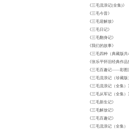
《
三毛流浪记(全集)
》
《
三毛今昔
》
《
三毛迎解放
》
《
三毛日记
》
《
三毛翻身记
》
《
我们的故事
》
《
三毛四种（典藏版共
《
张乐平怀旧经典作品
《
三毛百趣记——彩图
《
三毛流浪记（珍藏版
《
三毛流浪记（全集）
《
三毛从军记（全集）
《
三毛新生记
》
《
三毛解放记
》
《
三毛百趣记
》
《
三毛流浪记（全集）