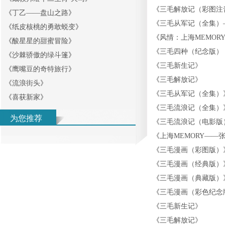
《
三毛解放记（彩图注
《
丁乙——盘山之路
》
《
三毛从军记（全集）
《
纸皮核桃的勇敢蜕变
》
《
风情：上海MEMOR
《
酸星星的甜蜜冒险
》
《
三毛四种（纪念版）
《
沙棘骄傲的绿斗篷
》
《
三毛新生记
》
《
鹰嘴豆的奇特旅行
》
《
三毛解放记
》
《
流浪街头
》
《
三毛从军记（全集）
《
喜获新家
》
《
三毛流浪记（全集）
为您推荐
《
三毛流浪记（电影版
《
上海MEMORY——
《
三毛漫画（彩图版）
《
三毛漫画（经典版）
《
三毛漫画（典藏版）
《
三毛漫画（彩色纪念
《
三毛新生记
》
《
三毛解放记
》