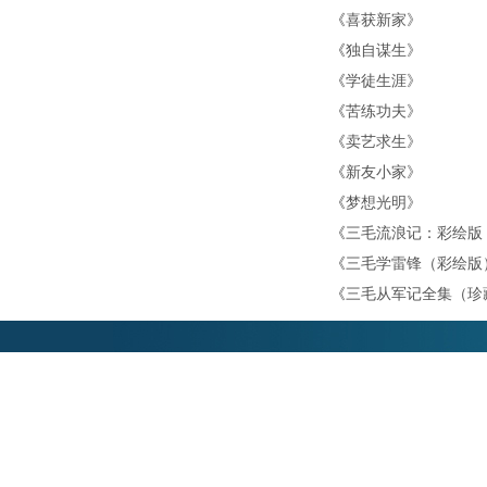
《
喜获新家
》
《
独自谋生
》
《
学徒生涯
》
《
苦练功夫
》
《
卖艺求生
》
《
新友小家
》
《
梦想光明
》
《
三毛流浪记：彩绘版
《
三毛学雷锋（彩绘版
《
三毛从军记全集（珍