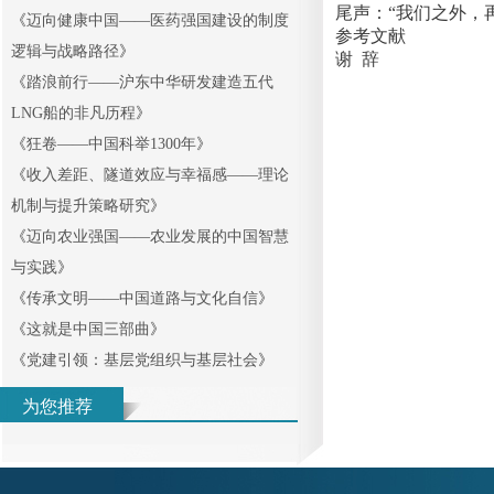
尾声：“我们之外，
《
迈向健康中国——医药强国建设的制度
参考文献
逻辑与战略路径
》
谢 辞
《
踏浪前行——沪东中华研发建造五代
LNG船的非凡历程
》
《
狂卷——中国科举1300年
》
《
收入差距、隧道效应与幸福感——理论
机制与提升策略研究
》
《
迈向农业强国——农业发展的中国智慧
与实践
》
《
传承文明——中国道路与文化自信
》
《
这就是中国三部曲
》
《
党建引领：基层党组织与基层社会
》
为您推荐