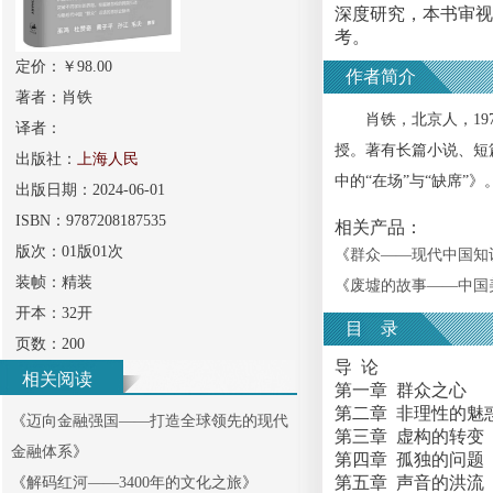
深度研究，本书审视
考。
定价：￥
98.00
作者简介
著者：
肖铁
肖铁，北京人，197
译者：
授。著有长篇小说、短
出版社：
上海人民
中的“在场”与“缺席”》
出版日期：
2024-06-01
ISBN：
9787208187535
相关产品：
版次：
01版01次
《
群众——现代中国知
装帧：
精装
《
废墟的故事——中国美
开本：
32开
目 录
页数：
200
导 论
相关阅读
第一章 群众之心
第二章 非理性的魅
《
迈向金融强国——打造全球领先的现代
第三章 虚构的转变
金融体系
》
第四章 孤独的问题
第五章 声音的洪流
《
解码红河——3400年的文化之旅
》