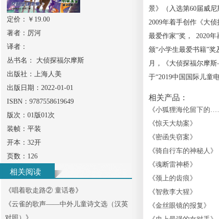
景》（入选第60届威
定价：￥
19.00
2009年着手创作《大
著者：
厉河
最爱作家”奖， 202
译者：
颁“小学生最爱书籍”奖
丛书名：
大侦探福尔摩斯
月，《大侦探福尔摩斯
出版社：
上海人美
于“2019中国国际儿童
出版日期：
2022-01-01
相关产品：
ISBN：
9787558619649
《
小狐狸海伦留下的…
版次：
01版01次
《
惊天大劫案
》
装帧：
平装
《
密函失窃案
》
开本：
32开
《
骑自行车的神秘人
》
页数：
126
《
魂断雷神桥
》
相关阅读
《
颈上的齿痕
》
《
唱着歌走路② 童话卷
》
《
智救李大猩
》
《
云雀的歌声——中外儿童诗文选（汉英
《
金丝眼镜的报复
》
对照）
》