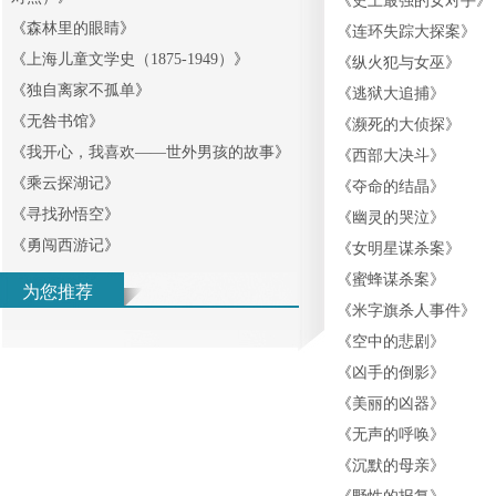
《
史上最强的女对手
》
《
森林里的眼睛
》
《
连环失踪大探案
》
《
上海儿童文学史（1875-1949）
》
《
纵火犯与女巫
》
《
独自离家不孤单
》
《
逃狱大追捕
》
《
无咎书馆
》
《
濒死的大侦探
》
《
我开心，我喜欢——世外男孩的故事
》
《
西部大决斗
》
《
乘云探湖记
》
《
夺命的结晶
》
《
寻找孙悟空
》
《
幽灵的哭泣
》
《
勇闯西游记
》
《
女明星谋杀案
》
《
蜜蜂谋杀案
》
为您推荐
《
米字旗杀人事件
》
《
空中的悲剧
》
《
凶手的倒影
》
《
美丽的凶器
》
《
无声的呼唤
》
《
沉默的母亲
》