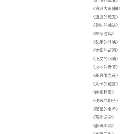
《
野性的报复
》
《
逃狱大追捕Ⅱ
》
《
速度的魔咒
》
《
美味的裁决
》
《
救命游戏
》
《
父亲的呼唤
》
《
太阳的证词
》
《
正义的回响
》
《
火中的青苔
》
《
暴风雨之夜
》
《
儿子的证言
》
《
绝密档案
》
《
侠医赤胡子
》
《
秘密的名单
》
《
写作课堂
》
《
解码缉凶
》