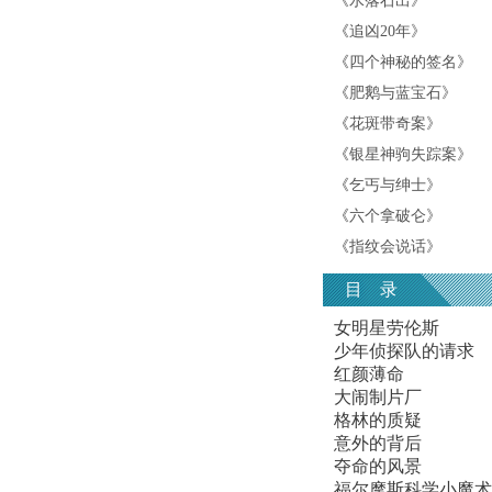
《
水落石出
》
《
追凶20年
》
《
四个神秘的签名
》
《
肥鹅与蓝宝石
》
《
花斑带奇案
》
《
银星神驹失踪案
》
《
乞丐与绅士
》
《
六个拿破仑
》
《
指纹会说话
》
目 录
女明星劳伦斯
少年侦探队的请求
红颜薄命
大闹制片厂
格林的质疑
意外的背后
夺命的风景
福尔摩斯科学小魔术