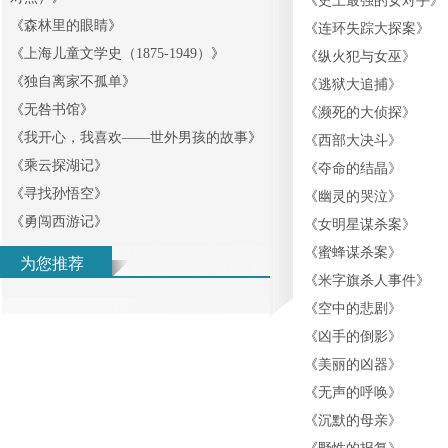
《
史上最强的女对手
》
《
森林里的眼睛
》
《
连环失踪大探案
》
《
上海儿童文学史（1875-1949）
》
《
纵火犯与女巫
》
《
独自离家不孤单
》
《
逃狱大追捕
》
《
无咎书馆
》
《
濒死的大侦探
》
《
我开心，我喜欢——世外男孩的故事
》
《
西部大决斗
》
《
乘云探湖记
》
《
夺命的结晶
》
《
寻找孙悟空
》
《
幽灵的哭泣
》
《
勇闯西游记
》
《
女明星谋杀案
》
《
蜜蜂谋杀案
》
为您推荐
《
米字旗杀人事件
》
《
空中的悲剧
》
《
凶手的倒影
》
《
美丽的凶器
》
《
无声的呼唤
》
《
沉默的母亲
》