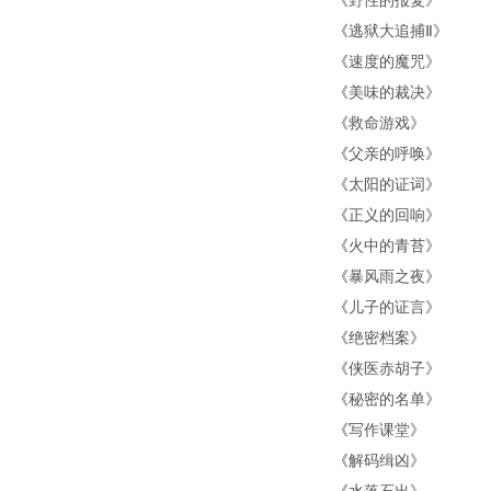
《
野性的报复
》
《
逃狱大追捕Ⅱ
》
《
速度的魔咒
》
《
美味的裁决
》
《
救命游戏
》
《
父亲的呼唤
》
《
太阳的证词
》
《
正义的回响
》
《
火中的青苔
》
《
暴风雨之夜
》
《
儿子的证言
》
《
绝密档案
》
《
侠医赤胡子
》
《
秘密的名单
》
《
写作课堂
》
《
解码缉凶
》