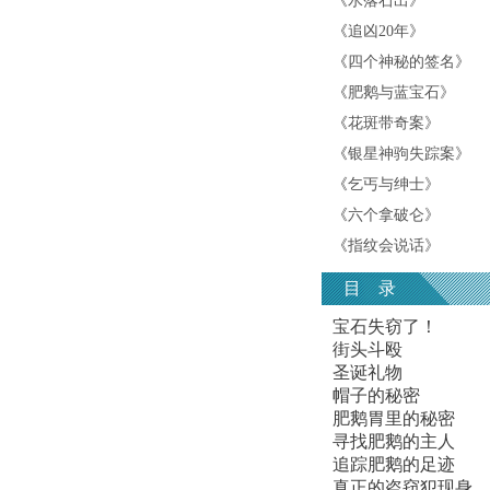
《
水落石出
》
《
追凶20年
》
《
四个神秘的签名
》
《
肥鹅与蓝宝石
》
《
花斑带奇案
》
《
银星神驹失踪案
》
《
乞丐与绅士
》
《
六个拿破仑
》
《
指纹会说话
》
目 录
宝石失窃了！
街头斗殴
圣诞礼物
帽子的秘密
肥鹅胃里的秘密
寻找肥鹅的主人
追踪肥鹅的足迹
真正的盗窃犯现身