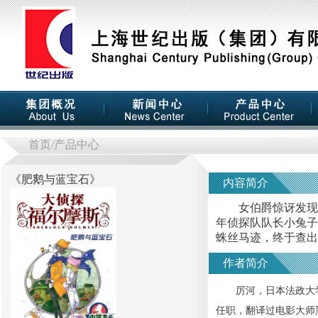
首页
/产品中心
《
肥鹅与蓝宝石
》
内容简介
女伯爵惊讶发现价
年侦探队队长小兔子
蛛丝马迹，终于查出
作者简介
厉河，日本法政大学
任职，翻译过电影大师