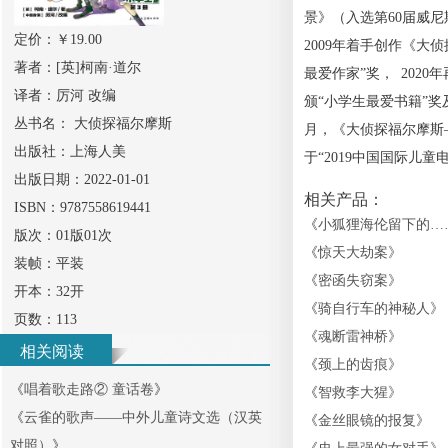
景》（入选第60届威
定价：￥
19.00
2009年着手创作《大
著者：
[英]柯南·道尔
最爱作家”奖， 202
译者：
厉河 改编
颁“小学生最爱书籍”奖
丛书名：
大侦探福尔摩斯
月，《大侦探福尔摩斯
出版社：
上海人美
于“2019中国国际儿童
出版日期：
2022-01-01
相关产品：
ISBN：
9787558619441
《
小狐狸海伦留下的…
版次：
01版01次
《
惊天大劫案
》
装帧：
平装
《
密函失窃案
》
开本：
32开
《
骑自行车的神秘人
》
页数：
113
《
魂断雷神桥
》
相关阅读
《
颈上的齿痕
》
《
唱着歌走路② 童话卷
》
《
智救李大猩
》
《
云雀的歌声——中外儿童诗文选（汉英
《
金丝眼镜的报复
》
对照）
》