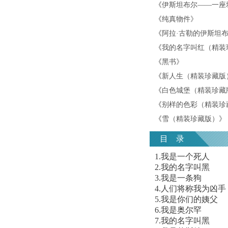
《
伊斯坦布尔——一座
《
纯真物件
》
《
阿拉·古勒的伊斯坦
《
我的名字叫红（精装
《
黑书
》
《
新人生（精装珍藏版
《
白色城堡（精装珍藏
《
别样的色彩（精装珍
《
雪（精装珍藏版）
》
目 录
1.我是一个死人
2.我的名字叫黑
3.我是一条狗
4.人们将称我为凶手
5.我是你们的姨父
6.我是奥尔罕
7.我的名字叫黑