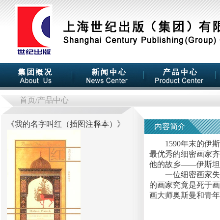
首页
/产品中心
《
我的名字叫红（插图注释本）
》
内容简介
1590年末的伊斯
最优秀的细密画家齐
他的故乡——伊斯坦
一位细密画家失踪
的画家究竟是死于画
画大师奥斯曼和青年