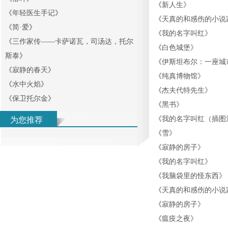
《
新人生
》
《
年轻医生手记
》
《
天真的和感伤的小说
《
简·爱
》
《
我的名字叫红
》
《
三作家传——卡萨诺瓦，司汤达，托尔
《
白色城堡
》
斯泰
》
《
伊斯坦布尔：一座城
《
寂静的春天
》
《
纯真博物馆
》
《
水中火焰
》
《
杰夫代特先生
》
《
保卫托尔金
》
《
黑书
》
《
我的名字叫红（插图
为您推荐
《
雪
》
《
寂静的房子
》
《
我的名字叫红
》
《
我脑袋里的怪东西
》
《
天真的和感伤的小说
《
寂静的房子
》
《
瘟疫之夜
》