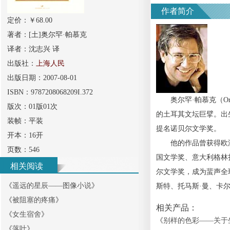
作者简介
定价：￥
68.00
著者：
[土]奥尔罕·帕慕克
译者：
沈志兴 译
出版社：
上海人民
出版日期：
2007-08-01
ISBN：
9787208068209I.372
奥尔罕·帕慕克（Orha
版次：
01版01次
的土耳其文坛巨擘。出
装帧：
平装
提名诺贝尔文学奖。
开本：
16开
他的作品曾获得欧洲
页数：
546
国文学奖、意大利格林
相关阅读
尔文学奖，成为蜚声全
《
遥远的星辰——图像小说
》
斯特、托马斯·曼、卡
《
被阻塞的疼痛
》
相关产品：
《
女生宿舍
》
《
别样的色彩——关于
《
落叶
》