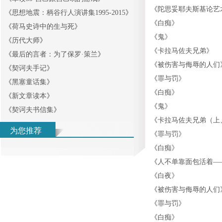
《
陀思妥耶夫斯基论艺
《
思想地震：柄谷行人演讲集1995-2015
》
《
白痴
》
《
荷马史诗中的生与死
》
《
鬼
》
《
历代大师
》
《
卡拉马佐夫兄弟
》
《
最后的言者：为了保罗·策兰
》
《
被伤害与侮辱的人们
《
契诃夫手记
》
《
罪与罚
》
《
黑塞童话集
》
《
白痴
》
《
新文章读本
》
《
鬼
》
《
契诃夫书信集
》
《
卡拉马佐夫兄弟（上
为您推荐
《
罪与罚
》
《
白痴
》
《
人不单靠面包活着—
《
白夜
》
《
被伤害与侮辱的人们
《
罪与罚
》
《
白痴
》