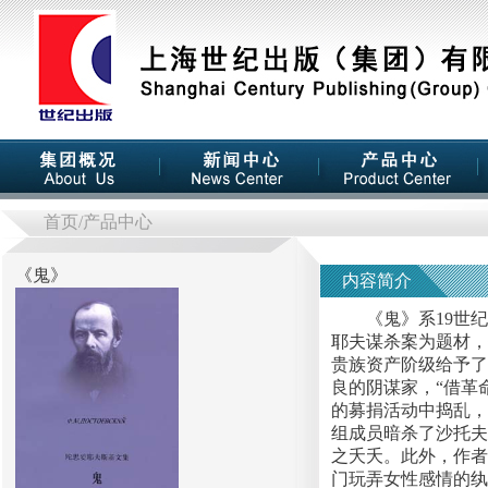
首页
/产品中心
《
鬼
》
内容简介
《鬼》系19世纪俄
耶夫谋杀案为题材，
贵族资产阶级给予了
良的阴谋家，“借革
的募捐活动中捣乱，
组成员暗杀了沙托夫
之夭夭。此外，作者
门玩弄女性感情的纨