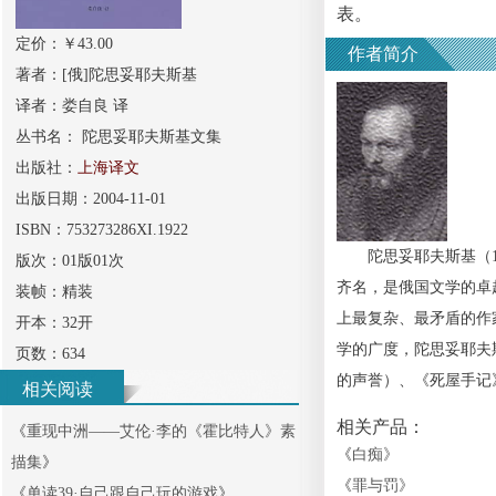
表。
定价：￥
43.00
作者简介
著者：
[俄]陀思妥耶夫斯基
译者：
娄自良 译
丛书名：
陀思妥耶夫斯基文集
出版社：
上海译文
出版日期：
2004-11-01
ISBN：
753273286XI.1922
陀思妥耶夫斯基（18
版次：
01版01次
齐名，是俄国文学的卓
装帧：
精装
上最复杂、最矛盾的作
开本：
32开
学的广度，陀思妥耶夫
页数：
634
的声誉）、《死屋手记
相关阅读
相关产品：
《
重现中洲——艾伦·李的《霍比特人》素
《
白痴
》
描集
》
《
罪与罚
》
《
单读39·自己跟自己玩的游戏
》