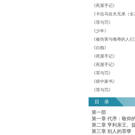
《
死屋手记
》
《
卡拉马佐夫兄弟（全
《
罪与罚
》
《
少年
》
《
被伤害与侮辱的人们
《
白痴
》
《
死屋手记
》
《
死屋手记
》
《
罪与罚
》
《
狱中家书
》
《
罪与罚
》
目 录
第一部
第一章 代序：敬仰
第二章 亨利亲王。
第三章 别人的罪孽