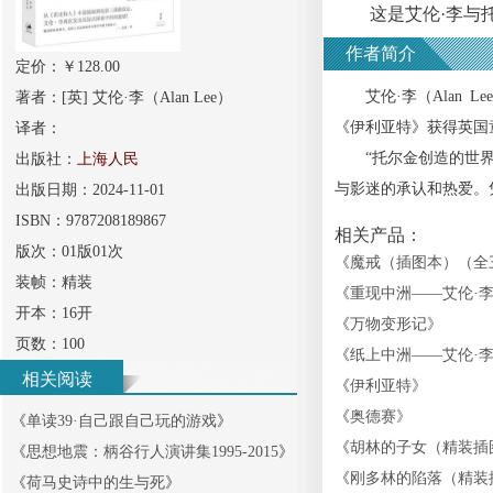
这是艾伦·李与托
作者简介
定价：￥
128.00
艾伦·李（Alan L
著者：
[英] 艾伦·李（Alan Lee）
《伊利亚特》获得英国
译者：
“托尔金创造的世界，
出版社：
上海人民
与影迷的承认和热爱。
出版日期：
2024-11-01
ISBN：
9787208189867
相关产品：
版次：
01版01次
《
魔戒（插图本）（全
装帧：
精装
《
重现中洲——艾伦·
开本：
16开
《
万物变形记
》
页数：
100
《
纸上中洲——艾伦·
相关阅读
《
伊利亚特
》
《
奥德赛
》
《
单读39·自己跟自己玩的游戏
》
《
胡林的子女（精装插
《
思想地震：柄谷行人演讲集1995-2015
》
《
刚多林的陷落（精装
《
荷马史诗中的生与死
》