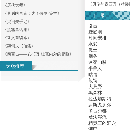
《
贝伦与露西恩（精装
《
历代大师
》
《
最后的言者：为了保罗·策兰
》
目 录
《
契诃夫手记
》
引言
《
黑塞童话集
》
袋底洞
时间安排
《
新文章读本
》
水彩
《
契诃夫书信集
》
孤土
《
四百击——安托万·杜瓦内尔的冒险
》
幽谷
迷雾山脉
为您推荐
半兽人
咕噜
煎锅
大荒野
黑森林
拉达加斯特
罗斯戈贝尔
多古尔都
魔法溪流
精灵王的洞穴
酒窖