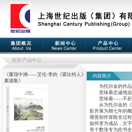
首页
/产品中心
《
重现中洲——艾伦·李的《霍比特人》
内容简介
素描集
》
为托尔金的作品画
意味着忠诚地追随
意味着——不折
从为托尔金的《霍
影开展为期七年的概
视觉创作冒险全过程
如何变为成品，文字
有十数张专为此书全