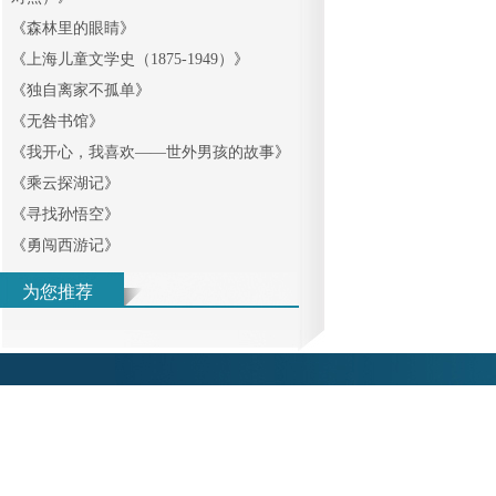
《
森林里的眼睛
》
《
上海儿童文学史（1875-1949）
》
《
独自离家不孤单
》
《
无咎书馆
》
《
我开心，我喜欢——世外男孩的故事
》
《
乘云探湖记
》
《
寻找孙悟空
》
《
勇闯西游记
》
为您推荐