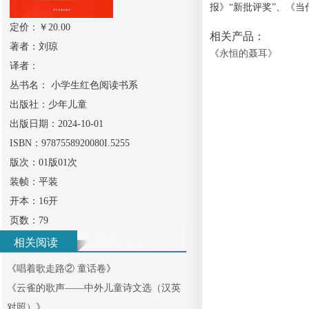
报》“新批评奖”、《
定价：￥
20.00
相关产品：
著者：
刘琼
《
永恒的聂耳
》
译者：
丛书名：
小学生红色阅读书系
出版社：
少年儿童
出版日期：
2024-10-01
ISBN：
9787558920080I.5255
版次：
01版01次
装帧：
平装
开本：
16开
页数：
79
相关阅读
《
唱着歌走路② 童话卷
》
《
云雀的歌声——中外儿童诗文选（汉英
对照）
》