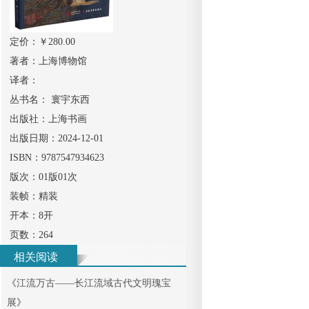
定价：￥
280.00
著者：
上海博物馆
译者：
丛书名：
寰宇东西
出版社：
上海书画
出版日期：
2024-12-01
ISBN：
9787547934623
版次：
01版01次
装帧：
精装
开本：
8开
页数：
264
相关阅读
《
江流万古——长江流域古代文明瑰宝
展
》