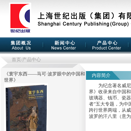
首页
/产品中心
《
寰宇东西——马可·波罗眼中的中国和
内容简介
世界
》
为纪念著名威尼斯旅
界》收录来自中国和
玻璃器、钱币、瓷器、
者”五大专题，为中
跨行世界两端，从威
波罗的汗八里（意为