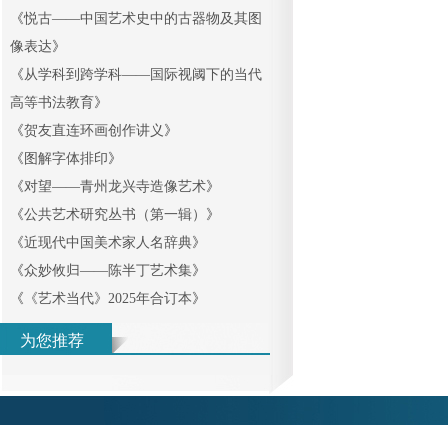
《
悦古——中国艺术史中的古器物及其图
像表达
》
《
从学科到跨学科——国际视阈下的当代
高等书法教育
》
《
贺友直连环画创作讲义
》
《
图解字体排印
》
《
对望——青州龙兴寺造像艺术
》
《
公共艺术研究丛书（第一辑）
》
《
近现代中国美术家人名辞典
》
《
众妙攸归——陈半丁艺术集
》
《
《艺术当代》2025年合订本
》
为您推荐