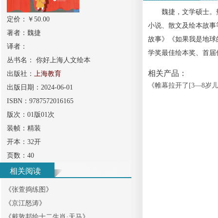
魏捷，文学硕士。热
定价：￥
50.00
小说、散文及绘本故事
著者：
魏捷
故事》《如果我是地球
译者：
学奖最佳绘本奖、首届
丛书名：
你好上海人文绘本
相关产品：
出版社：
上海教育
《
帷幕拉开了[3—8岁儿
出版日期：
2024-06-01
ISBN：
9787572016165
版次：
01版01次
装帧：
精装
开本：
32开
页数：
40
相关阅读
《
张萱捣练图
》
《
京江怒涛
》
《
戴敦邦绘十二生肖·天马
》