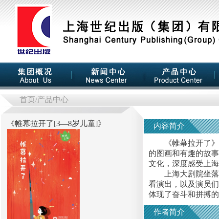
首页
/产品中心
《
帷幕拉开了[3—8岁儿童]
》
内容简介
《帷幕拉开了》为你
的图画和有趣的故事
文化，深度感受上海
上海大剧院坐落于
看演出，以及演员们
体现了奋斗和拼搏的
作者简介