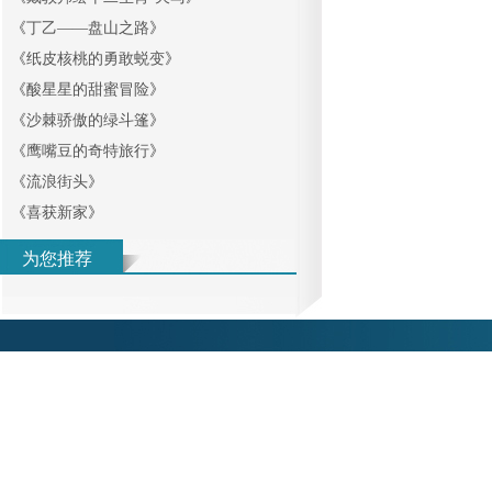
《
丁乙——盘山之路
》
《
纸皮核桃的勇敢蜕变
》
《
酸星星的甜蜜冒险
》
《
沙棘骄傲的绿斗篷
》
《
鹰嘴豆的奇特旅行
》
《
流浪街头
》
《
喜获新家
》
为您推荐