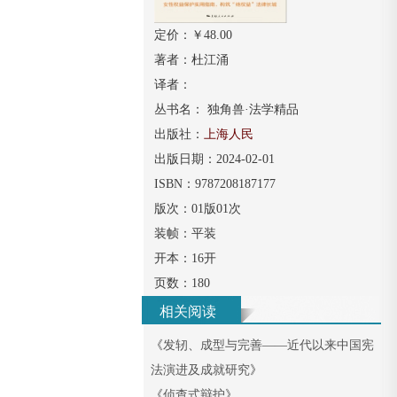
定价：￥
48.00
著者：
杜江涌
译者：
丛书名：
独角兽·法学精品
出版社：
上海人民
出版日期：
2024-02-01
ISBN：
9787208187177
版次：
01版01次
装帧：
平装
开本：
16开
页数：
180
相关阅读
《
发轫、成型与完善——近代以来中国宪
法演进及成就研究
》
《
侦查式辩护
》