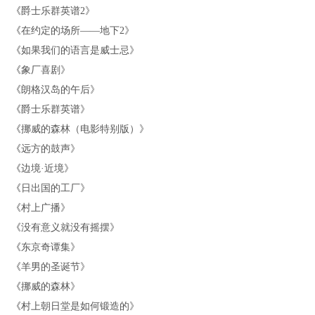
《
爵士乐群英谱2
》
《
在约定的场所——地下2
》
《
如果我们的语言是威士忌
》
《
象厂喜剧
》
《
朗格汉岛的午后
》
《
爵士乐群英谱
》
《
挪威的森林（电影特别版）
》
《
远方的鼓声
》
《
边境·近境
》
《
日出国的工厂
》
《
村上广播
》
《
没有意义就没有摇摆
》
《
东京奇谭集
》
《
羊男的圣诞节
》
《
挪威的森林
》
《
村上朝日堂是如何锻造的
》