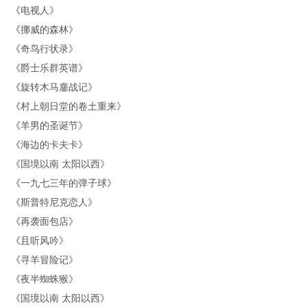
《
电视人
》
《
挪威的森林
》
《
奇鸟行状录
》
《
爵士乐群英谱
》
《
旋转木马鏖战记
》
《
村上朝日堂的卷土重来
》
《
羊男的圣诞节
》
《
海边的卡夫卡
》
《
国境以南 太阳以西
》
《
一九七三年的弹子球
》
《
斯普特尼克恋人
》
《
再袭面包店
》
《
且听风吟
》
《
寻羊冒险记
》
《
夜半蜘蛛猴
》
《
国境以南 太阳以西
》