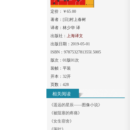
定价：￥
65.00
著者：
[日]村上春树
译者：
林少华 译
出版社：
上海译文
出版日期：
2019-05-01
ISBN：
9787532781355I.5005
版次：
01版01次
装帧：
平装
开本：
32开
页数：
428
相关阅读
《
遥远的星辰——图像小说
》
《
被阻塞的疼痛
》
《
女生宿舍
》
《
落叶
》