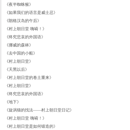
《
夜半蜘蛛猴
》
《
如果我们的语言是威士忌
》
《
朗格汉岛的午后
》
《
村上朝日堂 嗨嗬！
》
《
终究悲哀的外国语
》
《
挪威的森林
》
《
去中国的小船
》
《
村上朝日堂
》
《
天黑以后
》
《
村上朝日堂的卷土重来
》
《
村上朝日堂
》
《
终究悲哀的外国语
》
《
地下
》
《
旋涡猫的找法——村上朝日堂日记
》
《
村上朝日堂 嗨嗬！
》
《
村上朝日堂是如何锻造的
》