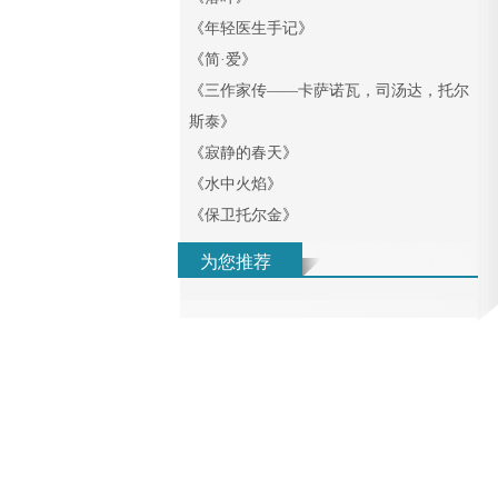
《
年轻医生手记
》
《
简·爱
》
《
三作家传——卡萨诺瓦，司汤达，托尔
斯泰
》
《
寂静的春天
》
《
水中火焰
》
《
保卫托尔金
》
为您推荐