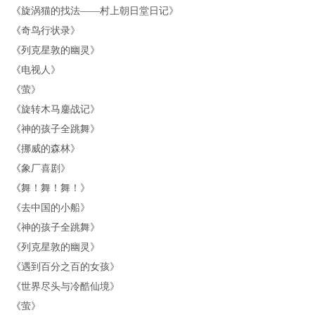
《
旋涡猫的找法——村上朝日堂日记
》
《
奇鸟行状录
》
《
列克星敦的幽灵
》
《
电视人
》
《
萤
》
《
旋转木马鏖战记
》
《
神的孩子全跳舞
》
《
挪威的森林
》
《
象厂喜剧
》
《
舞！舞！舞！
》
《
去中国的小船
》
《
神的孩子全跳舞
》
《
列克星敦的幽灵
》
《
遇到百分之百的女孩
》
《
世界尽头与冷酷仙境
》
《
萤
》