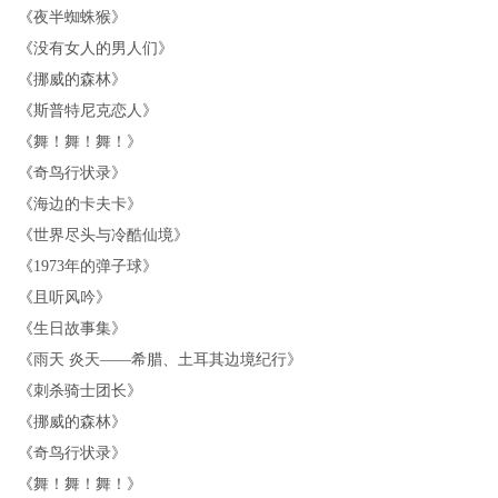
《
夜半蜘蛛猴
》
《
没有女人的男人们
》
《
挪威的森林
》
《
斯普特尼克恋人
》
《
舞！舞！舞！
》
《
奇鸟行状录
》
《
海边的卡夫卡
》
《
世界尽头与冷酷仙境
》
《
1973年的弹子球
》
《
且听风吟
》
《
生日故事集
》
《
雨天 炎天——希腊、土耳其边境纪行
》
《
刺杀骑士团长
》
《
挪威的森林
》
《
奇鸟行状录
》
《
舞！舞！舞！
》