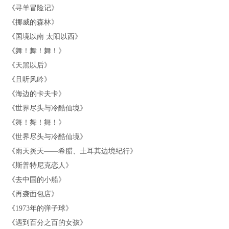
《
寻羊冒险记
》
《
挪威的森林
》
《
国境以南 太阳以西
》
《
舞！舞！舞！
》
《
天黑以后
》
《
且听风吟
》
《
海边的卡夫卡
》
《
世界尽头与冷酷仙境
》
《
舞！舞！舞！
》
《
世界尽头与冷酷仙境
》
《
雨天炎天——希腊、土耳其边境纪行
》
《
斯普特尼克恋人
》
《
去中国的小船
》
《
再袭面包店
》
《
1973年的弹子球
》
《
遇到百分之百的女孩
》