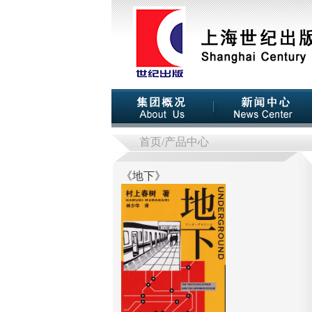
首页
/产品中心
《
地下
》