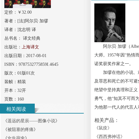
定价：￥
32.00
著者：
[法]阿尔贝·加缪
译者：
沈志明 译
丛书名：
译文经典
阿尔贝·加缪（Alber
出版社：
上海译文
大师。1957年因“
出版日期：
2017-08-01
诺奖获奖作家之一。
ISBN：
9787532775859I.4645
加缪在他的小说、戏
版次：
01版01次
及罪恶和死亡的不可避
装帧：
精装
绝望中坚持真理和正义
开本：
32开
勇气，他“知其不可而
页数：
160
为他那一代人的代言人
相关阅读
相关产品：
《
遥远的星辰——图像小说
》
《
鼠疫
》
《
被阻塞的疼痛
》
《
西西弗神话
》
《
女生宿舍
》