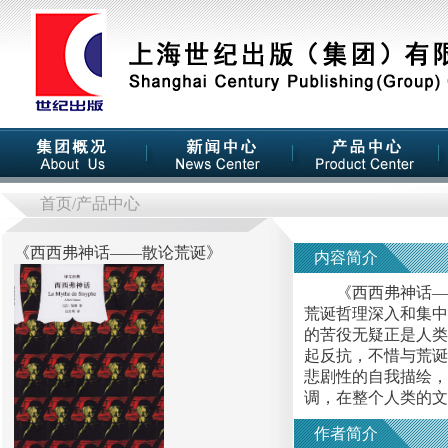
首页
/产品中心
《
西西弗神话——散论荒诞
》
内容简介
《西西弗神话——
荒诞哲理深入和集中
的苦役无疑正是人类
起反抗，不惜与荒诞
悲剧性的自我描绘，
调，在整个人类的文
作者简介