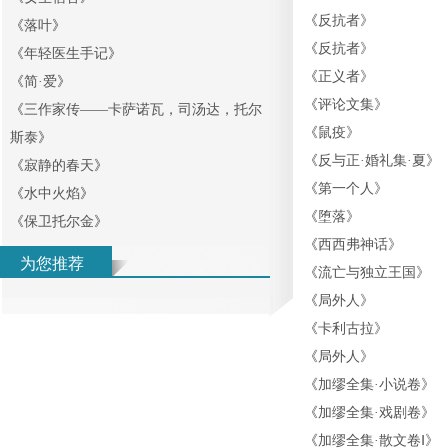
《
反抗者
》
《
落叶
》
《
反抗者
》
《
年轻医生手记
》
《
正义者
》
《
简·爱
》
《
评论文集
》
《
三作家传——卡萨诺瓦，司汤达，托尔
《
鼠疫
》
斯泰
》
《
反与正·婚礼集·夏
》
《
寂静的春天
》
《
第一个人
》
《
水中火焰
》
《
堕落
》
《
保卫托尔金
》
《
西西弗神话
》
为您推荐
《
流亡与独立王国
》
《
局外人
》
《
卡利古拉
》
《
局外人
》
《
加缪全集·小说卷
》
《
加缪全集·戏剧卷
》
《
加缪全集·散文卷Ⅰ
》