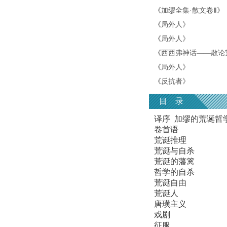
《
加缪全集·散文卷Ⅱ
》
《
局外人
》
《
局外人
》
《
西西弗神话——散论
《
局外人
》
《
反抗者
》
目 录
译序 加缪的荒诞哲
卷首语
荒诞推理
荒诞与自杀
荒诞的藩篱
哲学的自杀
荒诞自由
荒诞人
唐璜主义
戏剧
征服