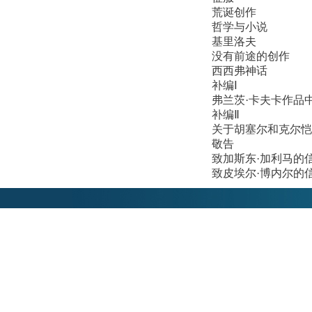
荒诞创作
哲学与小说
基里洛夫
没有前途的创作
西西弗神话
补编Ⅰ
弗兰茨·卡夫卡作品
补编Ⅱ
关于胡塞尔和克尔恺
敬告
致加斯东·加利马的信（
致皮埃尔·博内尔的信（