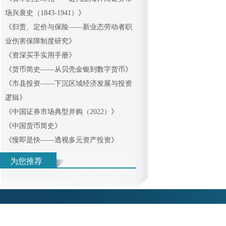
场兴衰史（1843-1941）
》
《
归责、定价与保险——新业态劳动者职
业伤害保障制度研究
》
《
资深买手实用手册
》
《
货币简史——从贝壳金银到数字货币
》
《
市县投资——下沉区域经济发展与投资
逻辑
》
《
中国证券市场典型并购（2022）
》
《
中国货币简史
》
《
慢即是快——透视多元资产投资
》
为您推荐