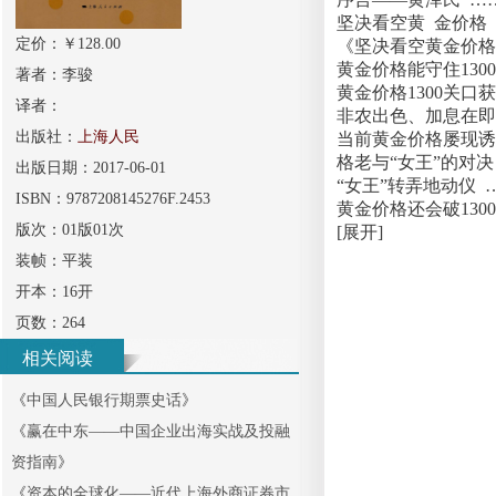
坚决看空黄 金价格 
定价：￥
128.00
《坚决看空黄金价格》
黄金价格能守住1300
著者：
李骏
黄金价格1300关口
译者：
非农出色、加息在即
出版社：
上海人民
当前黄金价格屡现诱多
格老与“女王”的对决 
出版日期：
2017-06-01
“女王”转弄地动仪 …
ISBN：
9787208145276F.2453
黄金价格还会破1300
版次：
01版01次
[展开]
装帧：
平装
开本：
16开
页数：
264
相关阅读
《
中国人民银行期票史话
》
《
赢在中东——中国企业出海实战及投融
资指南
》
《
资本的全球化——近代上海外商证券市