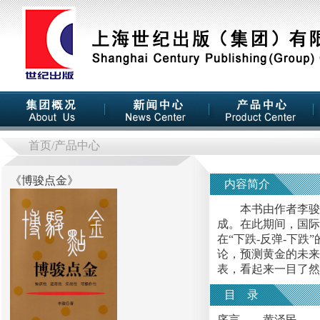
首页
/产品中心
《
博骏点金
》
内容简介
本书由作者李骏在2
成。在此期间，国际
在“下跌-反弹-下
论，预测黄金的未来
表，看起来一目了然
目 录
序言——黄泽民 ……