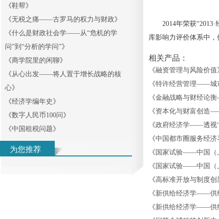
《
鞋帮
》
《
无税之痛——古罗马的权力与财政
》
2014年荣获“201
《
什么是财政社会学——从“危机的学
库影响力评价体系中，
问”到“分析的学问”
》
相关产品：
《
商学院里的闲聊
》
《
融资管理与风险价值
《
从心出发——将人置于增长战略的核
《
特许经营管理——城
心
》
《
金融战略与财经论衡
《
经济学编年史
》
《
资本化与财富创造—
《
数字人民币100问
》
《
政府经济学——透视
《
中国租税问题
》
《
中国都市圈服务经济
为您推荐
《
国家试验——中国（
《
国家试验——中国（
《
高标准开放与制度创新
《
新供给经济学——供
《
新供给经济学——供