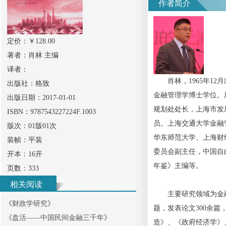
作者简介
定价：￥
128.00
著者：
肖林 主编
译者：
肖林，1965年12
出版社：
格致
金融管理学博士学位。
出版日期：
2017-01-01
规划处处长，上海市发
ISBN：
9787543227224F.1003
员。上海交通大学金融
版次：
01版01次
华东师范大学、上海财
装帧：
平装
委员会副主任，中国自
开本：
16开
年鉴》主编等。
页数：
333
相关阅读
主要研究领域为金融
《
财政学研究
》
题，发表论文300余
《
盘活——中国民间金融三千年
》
造》、《政府经济学》