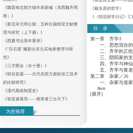
《
胡适译文集——外国
《
魏晋南北朝方镇年表新编（东西魏齐周
《
戴东原的哲学
》
卷）
》
《
《胡适留学日记》汇
《
新见宋元明公牍：五种古籍纸背文献整
目 录
理与研究（上下册）
》
第一章 齐学/l
《
西夏书法系年要录
》
一、思想混合的趋
《
“百石斋”藏新出宋元买地券整理与研
二、齐学的正统/
三、阴阳家的支流
究
》
四、齐学与神仙家
《
三才图会（全十册）
》
五、齐学与黄老之
《
研谷若齑——古代东西方面粉加工技术
第二章 杂家／26
一、杂家与道家／
的比较研究
》
&en
《
漢代風俗制度史
》
[展开]
《
智圣诸葛亮——善算者三分天下
》
为您推荐