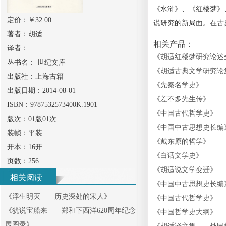
《水浒》、《红楼梦》
定价：￥
32.00
说研究的新局面。在古
著者：
胡适
相关产品：
译者：
《
胡适红楼梦研究论述
丛书名：
世纪文库
《
胡适古典文学研究论
出版社：
上海古籍
《
先秦名学史
》
出版日期：
2014-08-01
《
差不多先生传
》
ISBN：
9787532573400K.1901
《
中国古代哲学史
》
版次：
01版01次
《
中国中古思想史长编
装帧：
平装
《
戴东原的哲学
》
开本：
16开
《
白话文学史
》
页数：
256
《
胡适说文学变迁
》
相关阅读
《
中国中古思想史长编
《
浮生明灭——历史深处的宋人
》
《
中国古代哲学史
》
《
犹说宝船来——郑和下西洋620周年纪念
《
中国哲学史大纲
》
展图录
》