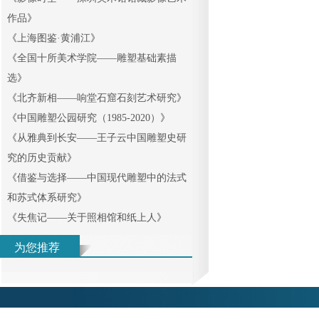
作品
》
《
上海图鉴·黄浦江
》
《
全国十所美术学院——雕塑基础素描
选
》
《
北齐新相——响堂石窟石刻艺术研究
》
《
中国雕塑公园研究（1985-2020）
》
《
从雅典到长安——王子云中国雕塑史研
究的历史贡献
》
《
借鉴与选择——中国现代雕塑中的法式
和苏式体系研究
》
《
失焦记——关于照相馆和纸上人
》
为您推荐