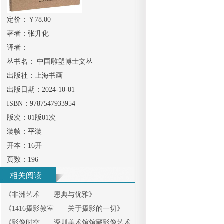
定价：￥
78.00
著者：
张升化
译者：
丛书名：
中国雕塑博士文丛
出版社：
上海书画
出版日期：
2024-10-01
ISBN：
9787547933954
版次：
01版01次
装帧：
平装
开本：
16开
页数：
196
相关阅读
《
非洲艺术——恩典与优雅
》
《
1416摄影教室——关于摄影的一切
》
《
影像时空——深圳美术馆馆藏影像艺术